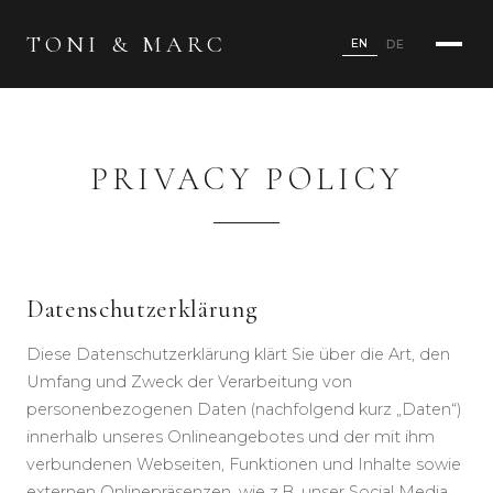
TONI & MARC
EN
DE
PRIVACY POLICY
Datenschutzerklärung
Diese Datenschutzerklärung klärt Sie über die Art, den
Umfang und Zweck der Verarbeitung von
personenbezogenen Daten (nachfolgend kurz „Daten“)
innerhalb unseres Onlineangebotes und der mit ihm
verbundenen Webseiten, Funktionen und Inhalte sowie
externen Onlinepräsenzen, wie z.B. unser Social Media